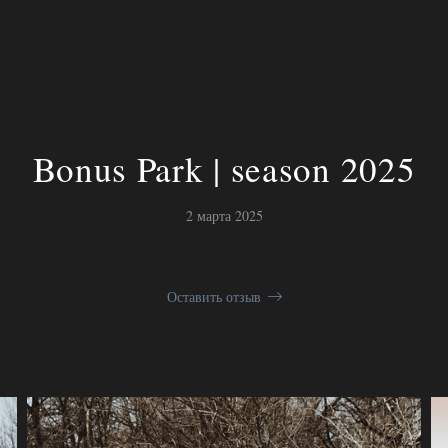
Bonus Park | season 2025
2 марта 2025
Оставить отзыв