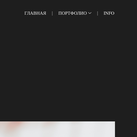
ГЛАВНАЯ
ПОРТФОЛИО
INFO